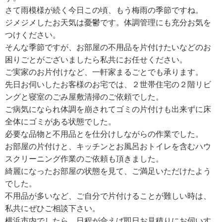
さて雨模様が続く今日この頃、もう梅雨の季節ですね。
ジメジメしたお天気は憂鬱です。体調管理にも充分お気を
つけください。
そんな季節ですが、お部屋の不用品を片付けたいなどのお
困りごとがございましたら私共にお任せください。
ご実家のお片付けなど、一軒家まるごとでも承ります。
先日お伺いしたお客様のお宅では、２世帯住宅の２階リビ
ングと寝室のごみ屋敷清掃のご依頼でした。
ご病気になられ体調を崩されてゴミの片付けも出来ずに床
全体にゴミがある状態でした。
必要な品物と不用品とを仕分けしながらの作業でした。
お部屋の片付けと、キッチンとお風呂おトイレを含むハウ
スクリーニング作業のご依頼も頂きました。
綺麗になったお部屋の状態を見て、ご満足いただけたよう
でした。
不用品が多いなど、ご自分で片付けることが難しい時は、
私共にぜひご相談下さい。
横浜市内でしたら、日程が合えば即日お見積りにお伺いす