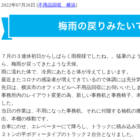
2022年07月26日 [
不用品回収 横浜
]
梅雨の戻りみたい
７月の３連休初日からしばらく雨模様でしたね。。猛暑のよ
ら、梅雨が戻ってきたような天候。
雨に濡れた体で、冷房にあたると体が冷えてしまいます。
最近またコロナの感染者が増えてきているので体調には充分
先日は、横浜市のオフィスビルへ不用品回収にお伺いいたし
事務所内のレイアウト変更の為、新しい事務机と事務椅子、
した。
当日の作業は、不用になった事務机、それに付随する袖机の
出、本棚の移動です。
台車にのせ、エレベーターにて降ろし、トラックに積み込み
２トンの平ボディータイプのトラック２台分となりました。